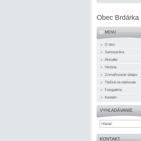
Obec Brdárka
MENU
O obci
Samospráva
Aktuality
História
Zverejňovanie údajov
Tlačivá na stiahnutie
Fotogaléria
Kontakt
VYHĽADÁVANIE
KONTAKT