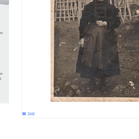
ým
mo
j
Späť