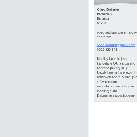
Obec Brdárka
Brdárka 35
Brdárka
04934
obec nedisponuje emailov
serverom
obec.brd
arka@gma
il.com
0902 820 643
Mobilný kontakt je do
kancelárie OU a slúži ako
náhrada pevnej linky.
Nezdvihneme ho preto mi
úradných hodín. V obci je a
stály problém s
nedostatočným pokrytím
mobilnej siete .
Ďakujeme za pochopenie