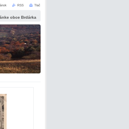
ránok
RSS
Tlač
tránke obce Brdárka