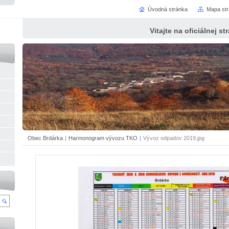
Úvodná stránka
Mapa st
Vitajte na oficiálnej s
Obec Brdárka
|
Harmonogram vývozu TKO
|
Vývoz odpadov 2019.jpg