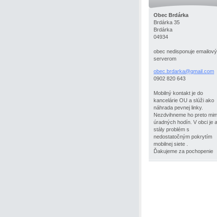
Obec Brdárka
Brdárka 35
Brdárka
04934
obec nedisponuje emailov
serverom
obec.brd
arka@gma
il.com
0902 820 643
Mobilný kontakt je do
kancelárie OU a slúži ako
náhrada pevnej linky.
Nezdvihneme ho preto mi
úradných hodín. V obci je a
stály problém s
nedostatočným pokrytím
mobilnej siete .
Ďakujeme za pochopenie