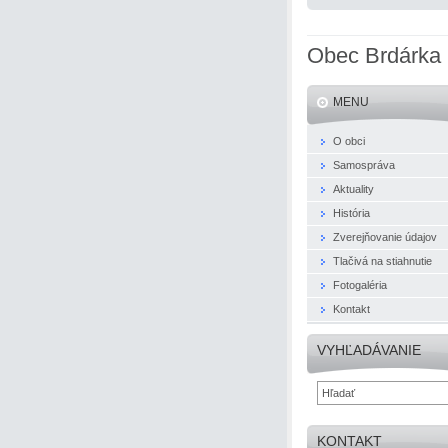
Obec Brdárka
MENU
O obci
Samospráva
Aktuality
História
Zverejňovanie údajov
Tlačivá na stiahnutie
Fotogaléria
Kontakt
VYHĽADÁVANIE
KONTAKT