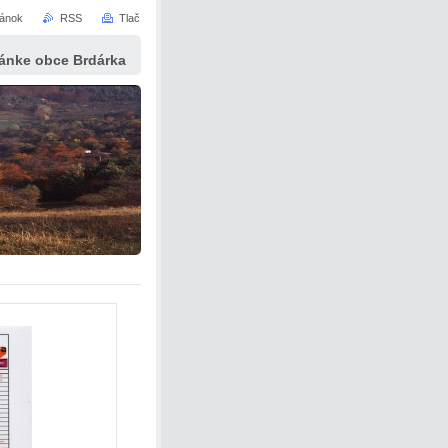
ránok
RSS
Tlač
tránke obce Brdárka