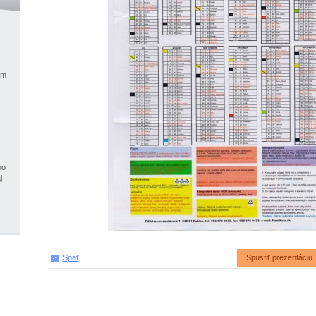
ým
mo
j
Späť
Spustiť prezentáciu